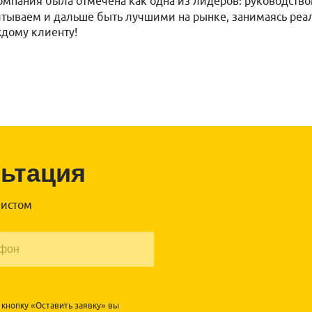
компания была отмечена как одна из лидеров: руководств
тываем и дальше быть лучшими на рынке, занимаясь реал
ждому клиенту!
льтация
листом
кнопку «Оставить заявку» вы