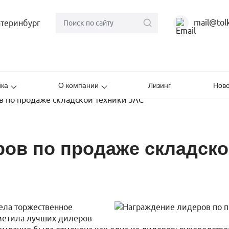
mail@tolk
атеринбург
ика
О компании
Лизинг
Ново
 по продаже складской техники JAC
ов по продаже складско
ела торжественное
тметила лучших дилеров