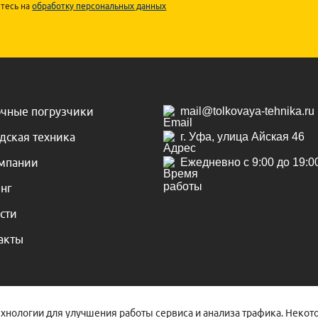
тесь на
обработку персональных данных
чные погрузчики
mail@tolkovaya-tehnika.ru
дская техника
г. Уфа, улица Айская 46
мпании
Ежедневно с 9:00 до 19:0
нг
сти
акты
ехнологии для улучшения работы сервиса и анализа трафика. Неко