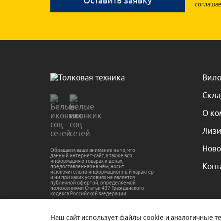
соглашае
Вило
Скла
О ко
Лизи
Ново
Обращаем ваше внимание на то, что
данный интернет-сайт, а также вся
информация о товарах и ценах,
Конт
предоставленная на нём, носит
исключительно информационный характер
и ни при каких условиях не является
публичной офертой, определяемой
положениями Статьи 437 Гражданского
кодекса Российской Федерации.
Наш сайт использует файлы cookie и аналогичные т