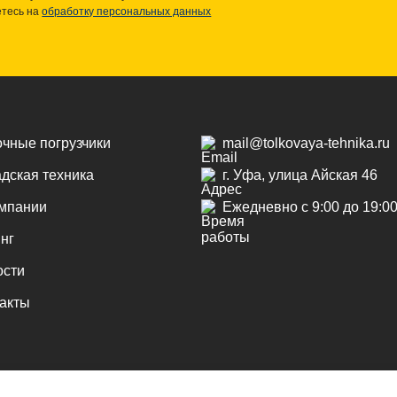
етесь на
обработку персональных данных
чные погрузчики
mail@tolkovaya-tehnika.ru
дская техника
г. Уфа, улица Айская 46
омпании
Ежедневно с 9:00 до 19:0
нг
ости
акты