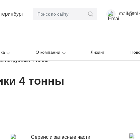
mail@tol
теринбург
ика
О компании
Лизинг
Ново
е погрузчики 4 тонны
ики 4 тонны
Сервис и запасные части