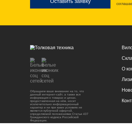
Оставить заявку
соглаша
Вило
Скла
О к
Лизи
Нов
Обращаем ваше внимание на то, что
данный интернет-сайт, а также вся
информация о товарах и ценах,
Конт
предоставленная на нём, носит
исключительно информационный
характер и ни при каких условиях не
является публичной офертой,
определяемой положениями Статьи 437
Гражданского кодекса Российской
Федерации.