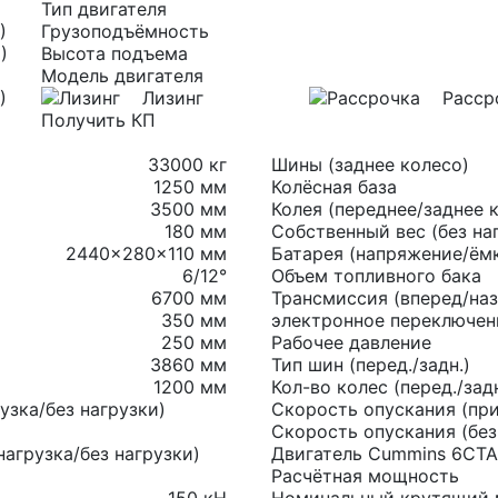
Тип двигателя
Грузоподъёмность
Высота подъема
Модель двигателя
Лизинг
Расср
Получить КП
33000 кг
Шины (заднее колесо)
1250 мм
Колёсная база
3500 мм
Колея (переднее/заднее 
180 мм
Собственный вес (без на
2440×280×110 мм
Батарея (напряжение/ём
6/12°
Объем топливного бака
6700 мм
Трансмиссия (вперед/наз
350 мм
электронное переключени
250 мм
Рабочее давление
3860 мм
Тип шин (перед./задн.)
1200 мм
Кол-во колес (перед./задн
узка/без нагрузки)
Скорость опускания (при
Скорость опускания (без
агрузка/без нагрузки)
Двигатель Cummins 6CTA
Расчётная мощность