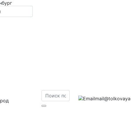
нбург
mail@tolkovaya-
ород