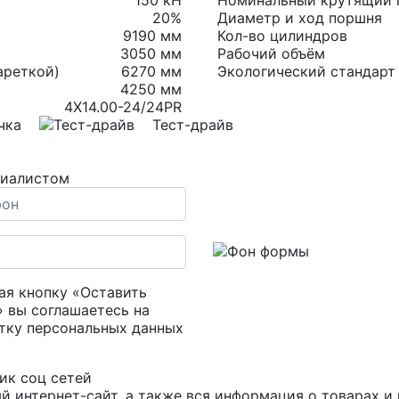
150 кН
Номинальный крутящий 
20%
Диаметр и ход поршня
9190 мм
Кол-во цилиндров
3050 мм
Рабочий объём
ареткой)
6270 мм
Экологический стандарт
4250 мм
4X14.00-24/24PR
чка
Тест-драйв
циалистом
я кнопку «Оставить
» вы соглашаетесь на
тку персональных данных
й интернет-сайт, а также вся информация о товарах 