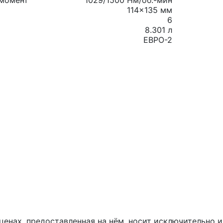
момент
1029/1500 Нм/об.-мин
114×135 мм
6
8.301 л
ЕВРО-2
и ценах, предоставленная на нём, носит исключительн