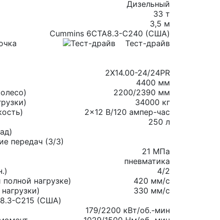
Дизельный
33 т
3,5 м
Cummins 6CTA8.3-C240 (США)
очка
Тест-драйв
2X14.00-24/24PR
4400 мм
колесо)
2200/2390 мм
грузки)
34000 кг
кость)
2×12 В/120 ампер-час
250 л
ад)
е передач (3/3)
21 МПа
пневматика
.)
4/2
 полной нагрузке)
420 мм/с
 нагрузки)
330 мм/с
8.3-C215 (США)
179/2200 кВт/об.-мин