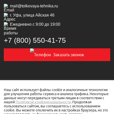
mail@tolkovaya-tehnika.ru
г. Уфа, улица Айская 46
Ежедневно с 9:00 до 19:00
+7 (800) 550‑41‑75
Заказать звонок
© 2019-2026 Толковая техника
Наш сайт использует файлы cookie и аналогичные технологии
для улучшения работы сервиса и анализа трафика. Некоторые
данные могут передаваться третьим лицам в соответствии с
Политика конфиденциальности
нашей
Политикой конфиденциальности
. Продолжая
пользоваться сайтом, вы соглашаетесь с использованием
Разработано в
tim-marketing.ru
cookie. Вы можете отключить их в настройках браузера, но это