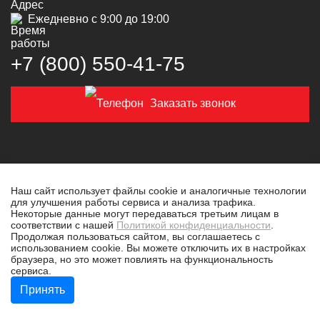
Ежедневно с 9:00 до 19:00
+7 (800) 550‑41‑75
Заказать звонок
Наш сайт использует файлы cookie и аналогичные технологии
для улучшения работы сервиса и анализа трафика.
© 2019-2026 Толковая техника
Некоторые данные могут передаваться третьим лицам в
соответствии с нашей
Политикой конфиденциальности
.
Политика конфиденциальности
Продолжая пользоваться сайтом, вы соглашаетесь с
использованием cookie. Вы можете отключить их в настройках
Разработано в
tim-marketing.ru
браузера, но это может повлиять на функциональность
сервиса.
Принять
Бесплатная консультация