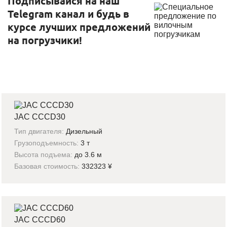
Подписывайся на наш
Telegram канал и будь в
курсе лучших предложений
на погрузчики!
JAC CCCD30
Тип двигателя:
Дизельный
Грузоподъемность:
3 т
Высота подъема:
до 3.6 м
Базовая стоимость:
332323 ¥
JAC CCCD60